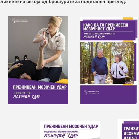
ликнете на секоја од брошурите за подетален преглед.