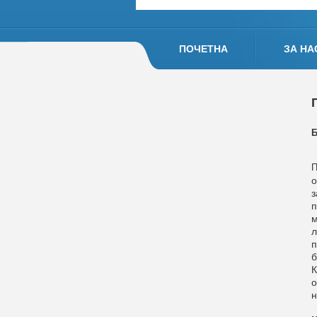
ПОЧЕТНА
ЗА НА
Б
о
з
п
м
л
п
б
К
о
н