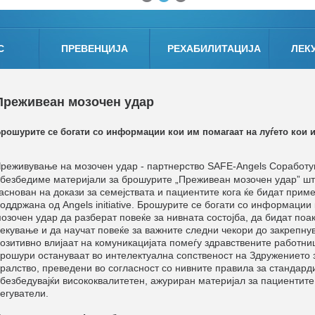
С
ПРЕВЕНЦИЈА
РЕХАБИЛИТАЦИЈА
ЛЕК
Преживеан мозочен удар
рошурите се богати со информации кои им помагаат на луѓето кои 
реживување на мозочен удар - партнерство
SAFE
-
Angels
Соработу
П
безбедиме материјали за брошурите „Преживеан мозочен удар” шт
аснован на докази за семејствата и пациентите кога ќе бидат прим
оддржана од А
ngels
initiative
. Брошурите се богати со информации 
озочен удар да разберат повеќе за нивната состојба, да бидат поа
екување и да научат повеќе за важните следни чекори до закрепну
озитивно влијаат на комуникацијата помеѓу здравствените работни
рошури остануваат во интелектуална сопственост на Здружението
ралство, преведени во согласност со нивните правила за стандарди
безбедувајќи висококвалитетен, ажуриран материјал за пациентите
егуватели.