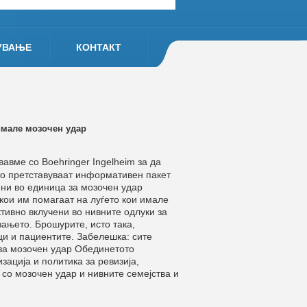
УВАЊЕ
КОНТАКТ
имале мозочен удар
вавме со
Boehringer
Ingelheim
за да
о претставуваат информативен пакет
ени во единица за мозочен удар
кои им помагаат на луѓето кои имале
ктивно вклучени во нивните одлуки за
вањето.
Брошурите, исто така,
ци и пациентите.
Забелешка: сите
 за мозочен удар Обединетото
зација и политика за ревизија,
 со мозочен удар и нивните семејства и